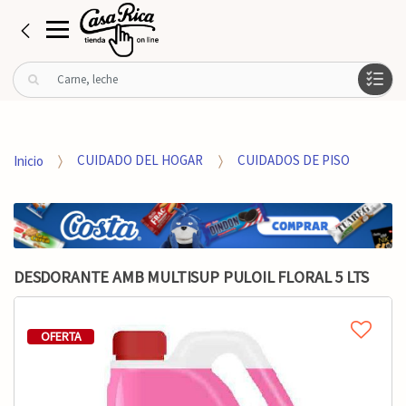
B
u
s
c
a
Inicio
CUIDADO DEL HOGAR
CUIDADOS DE PISO
r
p
o
r
:
DESDORANTE AMB MULTISUP PULOIL FLORAL 5 LTS
OFERTA