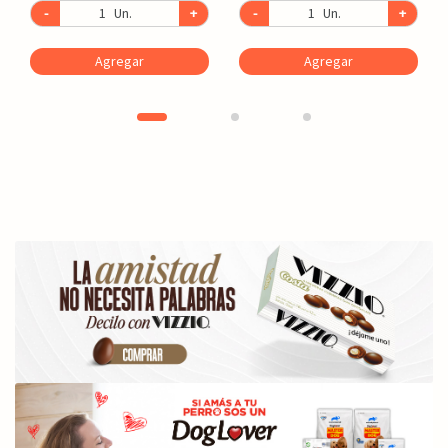
-
Un.
+
-
Un.
+
Agregar
Agregar