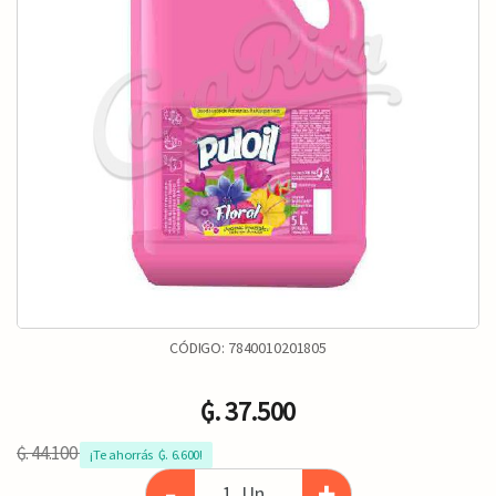
CÓDIGO:
7840010201805
₲. 37.500
₲. 44.100
¡Te ahorrás  ₲. 6.600!
-
+
Un.