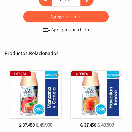
Agregar al carrito
Agregar a una lista
+
Productos Relacionados
OFERTA
OFERTA
₲. 49.900
₲. 49.900
₲. 37.450
₲. 37.450