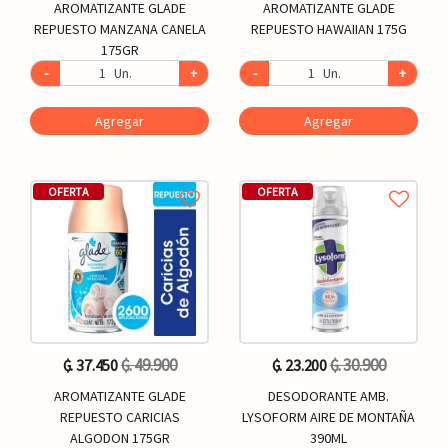
AROMATIZANTE GLADE
AROMATIZANTE GLADE
REPUESTO MANZANA CANELA
REPUESTO HAWAIIAN 175G
175GR
-
Un.
+
-
Un.
+
Agregar
Agregar
OFERTA
OFERTA
₲. 49.900
₲. 30.900
₲. 37.450
₲. 23.200
AROMATIZANTE GLADE
DESODORANTE AMB.
REPUESTO CARICIAS
LYSOFORM AIRE DE MONTAÑA
ALGODON 175GR
390ML