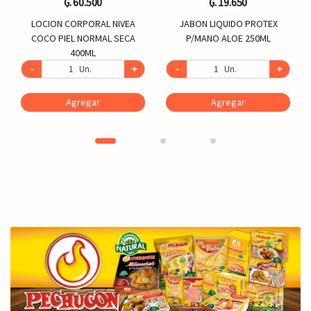
₲. 60.500
₲. 19.650
LOCION CORPORAL NIVEA
JABON LIQUIDO PROTEX
COCO PIEL NORMAL SECA
P/MANO ALOE 250ML
400ML
-
Un.
+
-
Un.
+
Agregar
Agregar