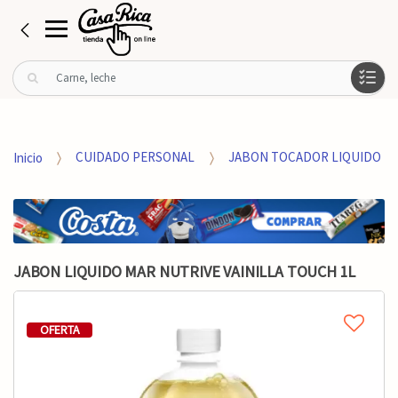
B
u
s
c
a
Inicio
CUIDADO PERSONAL
JABON TOCADOR LIQUIDO
r
p
o
r
:
JABON LIQUIDO MAR NUTRIVE VAINILLA TOUCH 1L
OFERTA