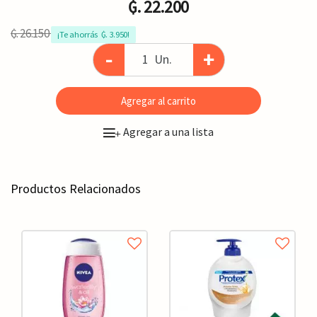
₲. 22.200
₲. 26.150
¡Te ahorrás  ₲. 3.950!
-
+
Un.
Agregar al carrito
Agregar a una lista
+
Productos Relacionados