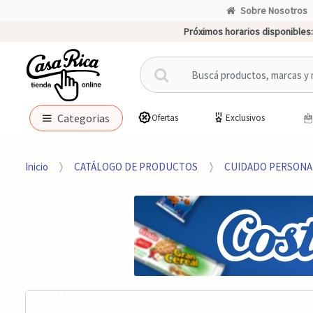
Sobre Nosotros
Próximos horarios disponibles:
B
u
s
c
Categorias
Ofertas
Exclusivos
a
r
p
Inicio
CATÁLOGO DE PRODUCTOS
CUIDADO PERSONA
o
r
: