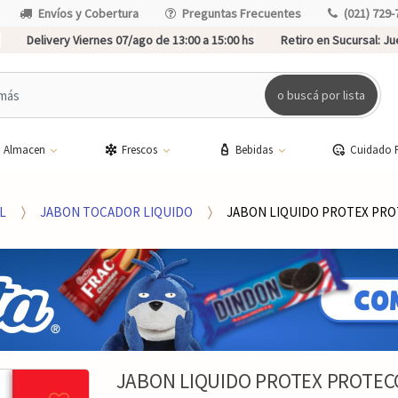
Envíos y Cobertura
Preguntas Frecuentes
(021) 729-
Delivery Viernes 07/ago de 13:00 a 15:00 hs
Retiro en Sucursal:
Jue
o buscá por lista
Almacen
Frescos
Bebidas
Cuidado 
L
JABON TOCADOR LIQUIDO
JABON LIQUIDO PROTEX PRO
JABON LIQUIDO PROTEX PROTEC