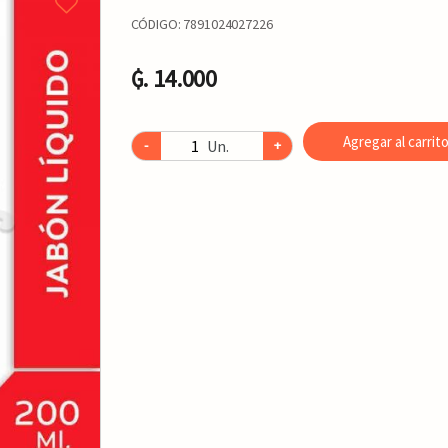
CÓDIGO:
7891024027226
₲. 14.000
Agregar al carrit
Un.
-
+