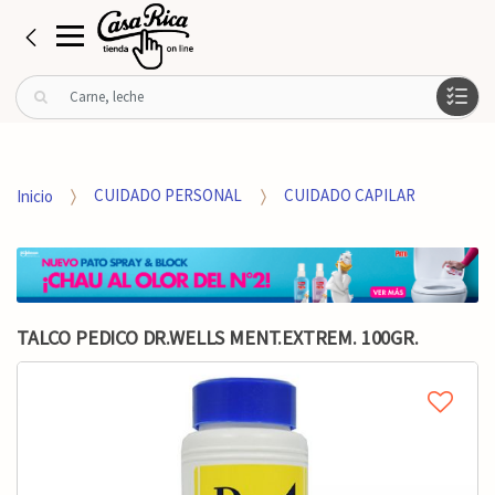
B
u
s
c
a
Inicio
CUIDADO PERSONAL
CUIDADO CAPILAR
r
p
o
r
:
TALCO PEDICO DR.WELLS MENT.EXTREM. 100GR.