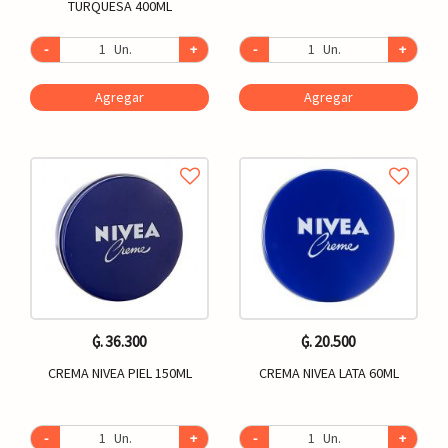
TURQUESA 400ML
-
Un.
+
-
Un.
+
Agregar
Agregar
₲. 36.300
₲. 20.500
CREMA NIVEA PIEL 150ML
CREMA NIVEA LATA 60ML
-
Un.
+
-
Un.
+