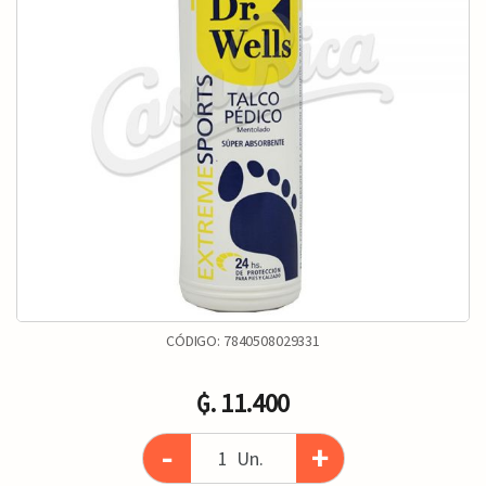
CÓDIGO:
7840508029331
₲. 11.400
-
+
Un.